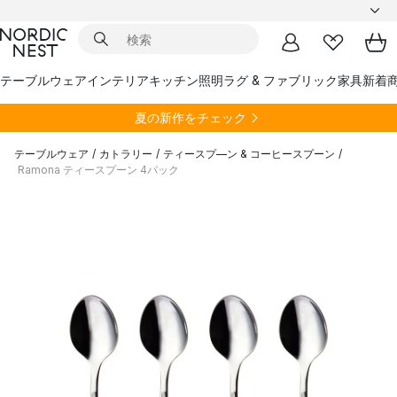
テーブルウェア
インテリア
キッチン
照明
ラグ & ファブリック
家具
新着
夏の新作をチェック
テーブルウェア
/
カトラリー
/
ティースプ―ン & コーヒースプーン
/
Ramona ティースプーン 4パック