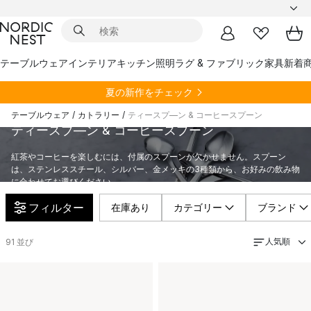
テーブルウェア
インテリア
キッチン
照明
ラグ & ファブリック
家具
新着
夏の新作をチェック
テーブルウェア
/
カトラリー
/
ティースプ―ン & コーヒースプーン
ティースプ―ン & コーヒースプーン
紅茶やコーヒーを楽しむには、付属のスプーンが欠かせません。スプーン
は、ステンレススチール、シルバー、金メッキの3種類から、お好みの飲み物
に合わせてお選びください。
フィルター
在庫あり
カテゴリー
ブランド
人気順
91
並び