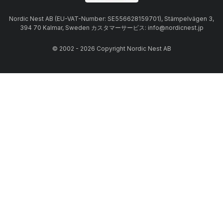
Nordic Nest AB (EU-VAT-Number: SE556628159701), Stämpelvägen 3,
394 70 Kalmar, Sweden カスタマーサービス: info@nordicnest.jp
© 2002 - 2026 Copyright Nordic Nest AB