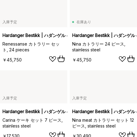
入庫予定
在庫あり
Hardanger Bestikk | ハダンゲル べスティック
Hardanger Bestikk | ハダン
Renessanse カトラリー セッ
Nina カトラリー 24 ピース,
ト, 24 pieces
stainless steel
￥45,750
￥45,750
入庫予定
入庫予定
Hardanger Bestikk | ハダンゲル べスティック
Hardanger Bestikk | ハダン
Carina ケーキ セット 7 ピース,
Nina meat カトラリー セット 12
stainless steel
ピース, stainless steel
￥17,530
￥30,490