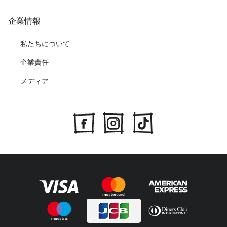
企業情報
私たちについて
企業責任
メディア