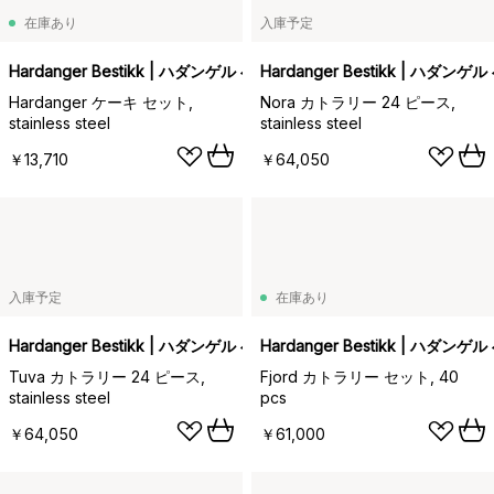
在庫あり
入庫予定
Hardanger Bestikk | ハダンゲル べスティック
Hardanger Bestikk | ハダン
Hardanger ケーキ セット,
Nora カトラリー 24 ピース,
stainless steel
stainless steel
￥13,710
￥64,050
入庫予定
在庫あり
Hardanger Bestikk | ハダンゲル べスティック
Hardanger Bestikk | ハダン
Tuva カトラリー 24 ピース,
Fjord カトラリー セット, 40
stainless steel
pcs
￥64,050
￥61,000