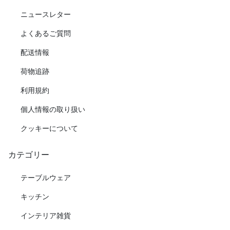
ニュースレター
よくあるご質問
配送情報
荷物追跡
利用規約
個人情報の取り扱い
クッキーについて
カテゴリー
テーブルウェア
キッチン
インテリア雑貨