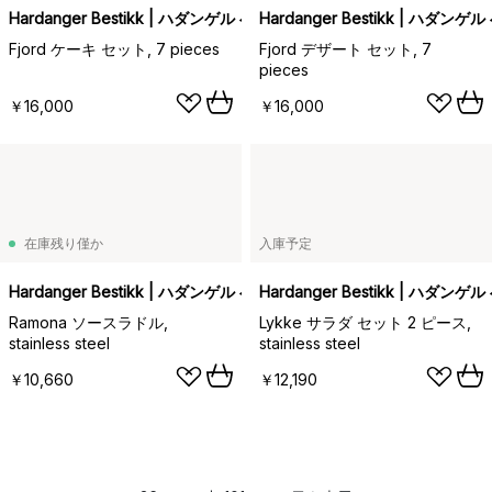
Hardanger Bestikk | ハダンゲル べスティック
Hardanger Bestikk | ハダン
Fjord ケーキ セット, 7 pieces
Fjord デザート セット, 7
pieces
￥16,000
￥16,000
在庫残り僅か
入庫予定
Hardanger Bestikk | ハダンゲル べスティック
Hardanger Bestikk | ハダン
Ramona ソースラドル,
Lykke サラダ セット 2 ピース,
stainless steel
stainless steel
￥10,660
￥12,190