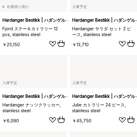
在庫残り僅か
入庫予定
Hardanger Bestikk | ハダンゲル べスティック
Hardanger Bestikk | ハダン
Fjord ステーキカトラリー 12
Hardanger サラダ セット 2 ピ
pcs, stainless steel
ース, stainless steel
￥25,150
￥13,710
入庫予定
入庫予定
Hardanger Bestikk | ハダンゲル べスティック
Hardanger Bestikk | ハダン
Hardanger ナッツクラッカー,
Julie カトラリー 24 ピース,
stainless steel
stainless steel
￥6,090
￥45,750