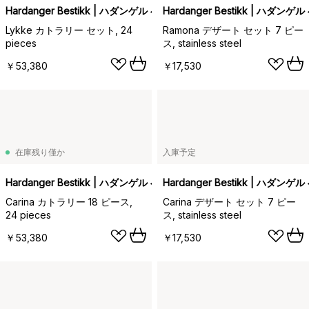
Hardanger Bestikk | ハダンゲル べスティック
Hardanger Bestikk | ハダン
Lykke カトラリー セット, 24
Ramona デザート セット 7 ピー
pieces
ス, stainless steel
￥53,380
￥17,530
在庫残り僅か
入庫予定
Hardanger Bestikk | ハダンゲル べスティック
Hardanger Bestikk | ハダン
Carina カトラリー 18 ピース,
Carina デザート セット 7 ピー
24 pieces
ス, stainless steel
￥53,380
￥17,530