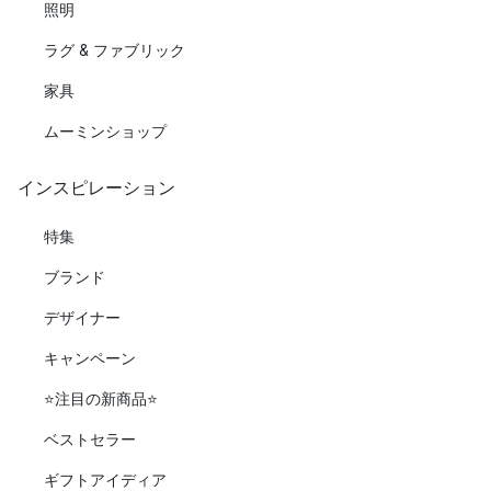
照明
ラグ & ファブリック
家具
ムーミンショップ
インスピレーション
特集
ブランド
デザイナー
キャンペーン
⭐️注目の新商品⭐️
ベストセラー
ギフトアイディア