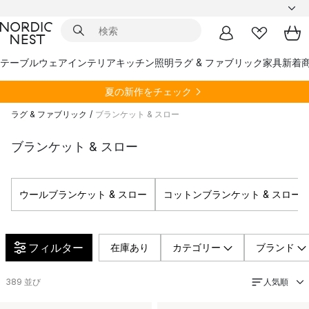
テーブルウェア
インテリア
キッチン
照明
ラグ & ファブリック
家具
新着
夏の新作をチェック
ラグ & ファブリック
/
ブランケット & スロー
ブランケット & スロー
ウールブランケット & スロー
コットンブランケット & スロー
フィルター
在庫あり
カテゴリー
ブランド
人気順
389
並び