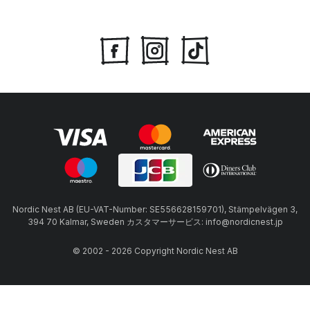
Nordic Nest AB (EU-VAT-Number: SE556628159701), Stämpelvägen 3,
394 70 Kalmar, Sweden カスタマーサービス: info@nordicnest.jp
© 2002 - 2026 Copyright Nordic Nest AB