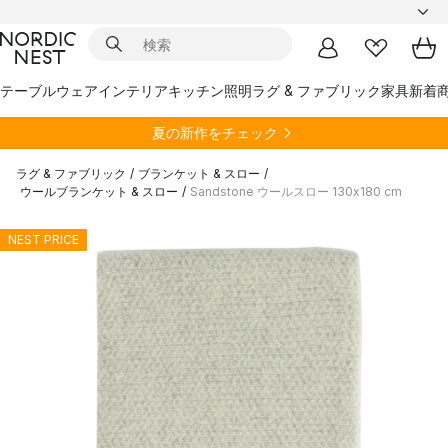
テーブルウェア
インテリア
キッチン
照明
ラグ & ファブリック
家具
新着
夏の新作をチェック
ラグ & ファブリック
/
ブランケット & スロー
/
ウールブランケット & スロー
/
Sandstone ウールスロー 130x180 cm
NEST PRICE