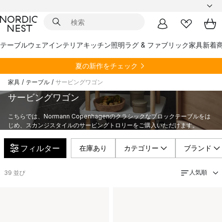
テーブルウェア
インテリア
キッチン
照明
ラグ & ファブリック
家具
新着
夏の新作をチェック
家具
/
テーブル
/
サービングワゴン
サービングワゴン
こちらでは、Normann Copenhagenのクラシックなブロックテーブルをは
じめ、スカンジスタイルのサービングトロリーをご購入いただけます。
フィルター
在庫あり
カテゴリー
ブランド
人気順
39
並び