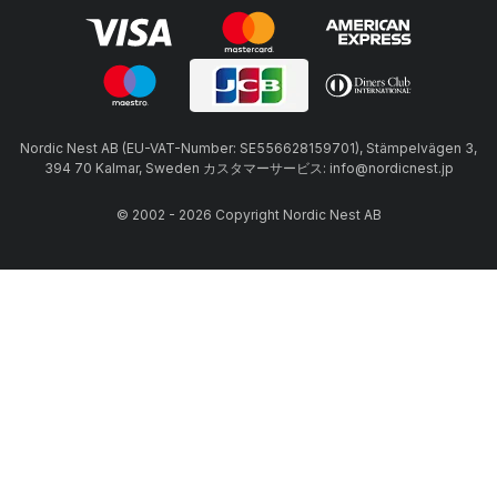
Nordic Nest AB (EU-VAT-Number: SE556628159701), Stämpelvägen 3,
394 70 Kalmar, Sweden カスタマーサービス: info@nordicnest.jp
© 2002 - 2026 Copyright Nordic Nest AB