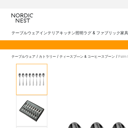
テーブルウェア
インテリア
キッチン
照明
ラグ & ファブリック
家
テーブルウェア
/
カトラリー
/
ティースプ―ン & コーヒースプーン
/
Palm