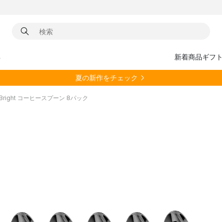
具
新着商品
ギフ
夏の新作をチェック
 Bright コーヒースプーン 8パック