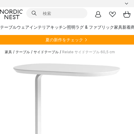
テーブルウェア
インテリア
キッチン
照明
ラグ & ファブリック
家具
新着
夏の新作をチェック
家具
/
テーブル
/
サイドテーブル
/
Relate サイドテーブル 60,5 cm