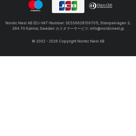
Nordic Nest AB (EU-VAT-Number: SE556628159701), Stämpelvägen 3,
394 70 Kalmar, Sweden カスタマーサービス: info@nordicnest.jp
© 2002 - 2026 Copyright Nordic Nest AB