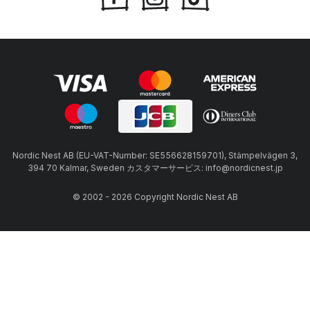
Nordic Nest AB (EU-VAT-Number: SE556628159701), Stämpelvägen 3,
394 70 Kalmar, Sweden カスタマーサービス: info@nordicnest.jp
© 2002 - 2026 Copyright Nordic Nest AB