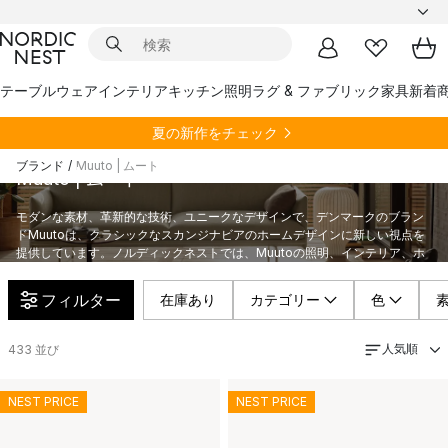
テーブルウェア
インテリア
キッチン
照明
ラグ & ファブリック
家具
新着
夏の新作をチェック
ブランド
/
Muuto | ムート
Muuto | ムート
モダンな素材、革新的な技術、ユニークなデザインで、デンマークのブラン
ドMuutoは、クラシックなスカンジナビアのホームデザインに新しい視点を
提供しています。ノルディックネストでは、Muutoの照明、インテリア、ホ
ームアクセサリーをご覧いただけます。
フィルター
在庫あり
カテゴリー
色
人気順
433
並び
NEST PRICE
NEST PRICE