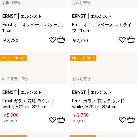
お取り寄せ
お取り寄せ
ERNST | エルンスト
ERNST | エルンスト
Ernst オニオンベース パターン,
Ernst オニオンベース ストライ
11 cm
プ, 11 cm
￥2,730
￥2,730
NEST PRICE
NEST PRICE
在庫残り僅か
お取り寄せ
ERNST | エルンスト
ERNST | エルンスト
Ernst ガラス 花瓶 ラウンド
Ernst ガラス 花瓶 ラウンド
white, H22 cm Ø21 cm
white, H25 cm Ø24 cm
￥5,200
￥6,750
￥6,090
￥7,610