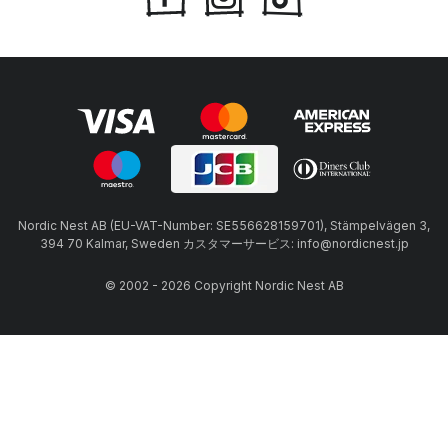
Nordic Nest AB (EU-VAT-Number: SE556628159701), Stämpelvägen 3,
394 70 Kalmar, Sweden カスタマーサービス: info@nordicnest.jp
© 2002 - 2026 Copyright Nordic Nest AB