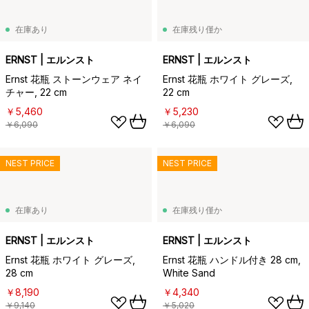
在庫あり
在庫残り僅か
ERNST | エルンスト
ERNST | エルンスト
Ernst 花瓶 ストーンウェア ネイ
Ernst 花瓶 ホワイト グレーズ,
チャー, 22 cm
22 cm
￥5,460
￥5,230
￥6,090
￥6,090
NEST PRICE
NEST PRICE
在庫あり
在庫残り僅か
ERNST | エルンスト
ERNST | エルンスト
Ernst 花瓶 ホワイト グレーズ,
Ernst 花瓶 ハンドル付き 28 cm,
28 cm
White Sand
￥8,190
￥4,340
￥9,140
￥5,020