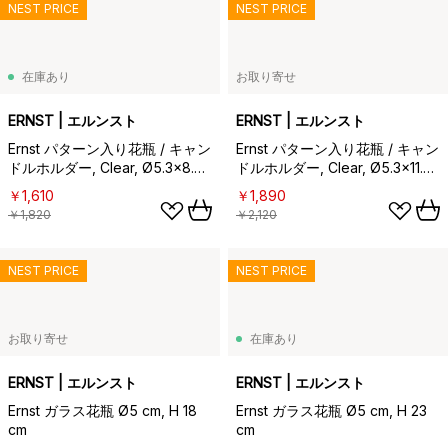
NEST PRICE
NEST PRICE
在庫あり
お取り寄せ
ERNST | エルンスト
ERNST | エルンスト
Ernst パターン入り花瓶 / キャン
Ernst パターン入り花瓶 / キャン
ドルホルダー, Clear, Ø5.3x8.5
ドルホルダー, Clear, Ø5.3x11.3
cm
cm
￥1,610
￥1,890
￥1,820
￥2,120
NEST PRICE
NEST PRICE
お取り寄せ
在庫あり
ERNST | エルンスト
ERNST | エルンスト
Ernst ガラス花瓶 Ø5 cm, H 18
Ernst ガラス花瓶 Ø5 cm, H 23
cm
cm