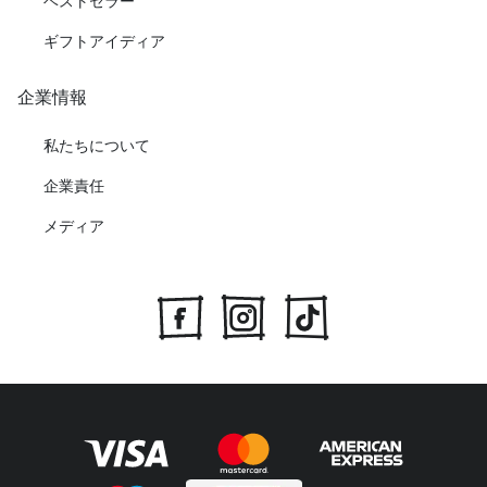
ベストセラー
ギフトアイディア
企業情報
私たちについて
企業責任
メディア