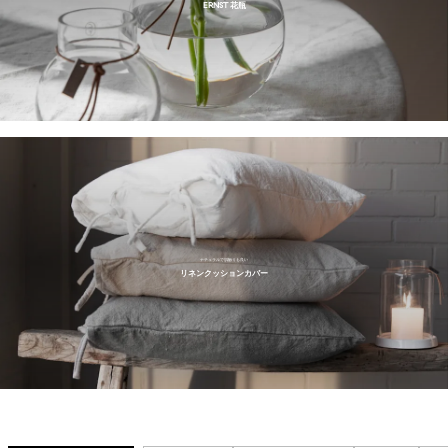
ERNST 花瓶
ナチュラルで肌触りも良い
リネンクッションカバー