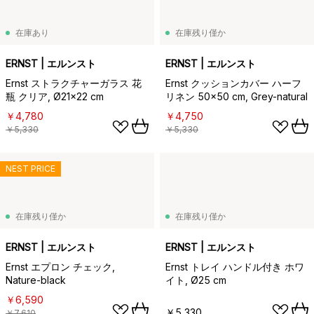
在庫あり
在庫残り僅か
ERNST | エルンスト
ERNST | エルンスト
Ernst ストラクチャーガラス 花
Ernst クッションカバー ハーフ
瓶 クリア, Ø21x22 cm
リネン 50x50 cm, Grey-natural
￥4,780
￥4,750
￥5,330
￥5,330
NEST PRICE
在庫残り僅か
在庫残り僅か
ERNST | エルンスト
ERNST | エルンスト
Ernst エプロン チェック,
Ernst トレイ ハンドル付き ホワ
Nature-black
イト, Ø25 cm
￥6,590
￥5,330
￥7,610