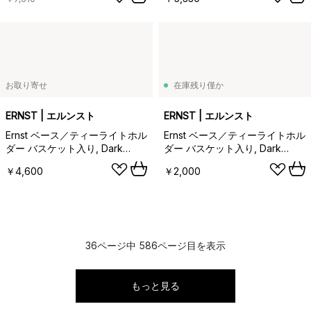
お取り寄せ
在庫残り僅か
ERNST | エルンスト
ERNST | エルンスト
Ernst ベース／ティーライトホル
Ernst ベース／ティーライトホル
ダー バスケット入り, Dark
ダー バスケット入り, Dark
brown, Ø10x18 cm
brown, Ø7x8.5 cm
￥4,600
￥2,000
36ページ中 586ページ目を表示
もっと見る