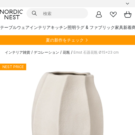
テーブルウェア
インテリア
キッチン
照明
ラグ & ファブリック
家具
新着
夏の新作をチェック
インテリア雑貨
/
デコレーション
/
花瓶
/
Ernst 石器花瓶 Ø15x23 cm
NEST PRICE