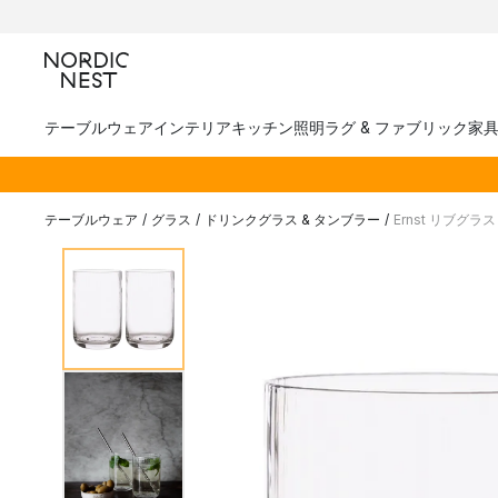
テーブルウェア
インテリア
キッチン
照明
ラグ & ファブリック
家
テーブルウェア
/
グラス
/
ドリンクグラス & タンブラー
/
Ernst リブグラ