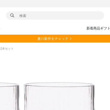
具
新着商品
ギフ
夏の新作をチェック
ス 2本セット