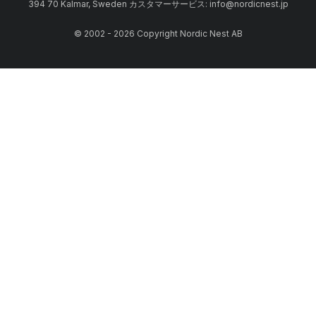
394 70 Kalmar, Sweden カスタマーサービス: info@nordicnest.jp
© 2002 - 2026 Copyright Nordic Nest AB