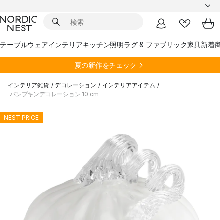
テーブルウェア
インテリア
キッチン
照明
ラグ & ファブリック
家具
新着
夏の新作をチェック
インテリア雑貨
/
デコレーション
/
インテリアアイテム
/
パンプキンデコレーション 10 cm
NEST PRICE