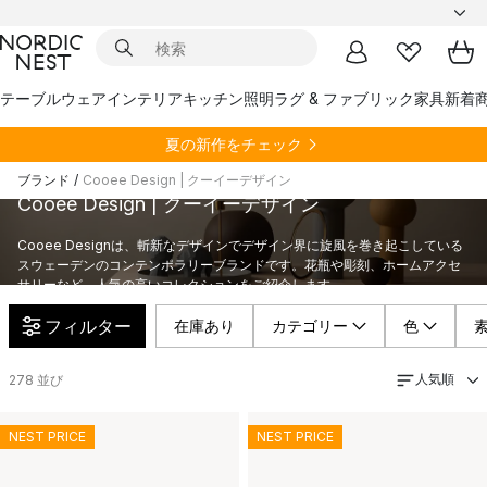
テーブルウェア
インテリア
キッチン
照明
ラグ & ファブリック
家具
新着
夏の新作をチェック
ブランド
/
Cooee Design | クーイーデザイン
Cooee Design | クーイーデザイン
Cooee Designは、斬新なデザインでデザイン界に旋風を巻き起こしている
スウェーデンのコンテンポラリーブランドです。花瓶や彫刻、ホームアクセ
サリーなど、人気の高いコレクションをご紹介します。
フィルター
在庫あり
カテゴリー
色
人気順
278
並び
NEST PRICE
NEST PRICE