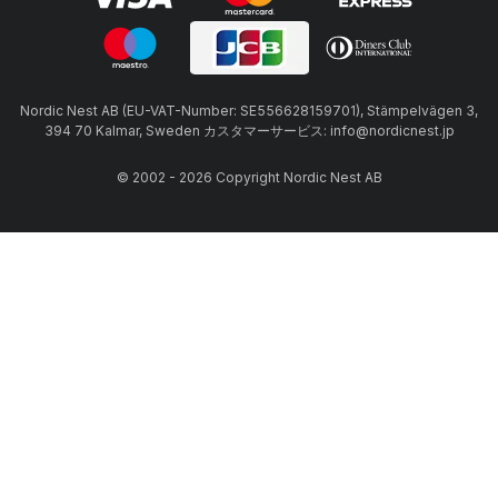
Nordic Nest AB (EU-VAT-Number: SE556628159701), Stämpelvägen 3,
394 70 Kalmar, Sweden カスタマーサービス: info@nordicnest.jp
© 2002 - 2026 Copyright Nordic Nest AB