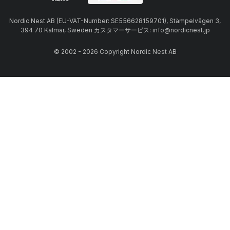
Nordic Nest AB (EU-VAT-Number: SE556628159701), Stämpelvägen 3,
394 70 Kalmar, Sweden カスタマーサービス: info@nordicnest.jp
© 2002 - 2026 Copyright Nordic Nest AB