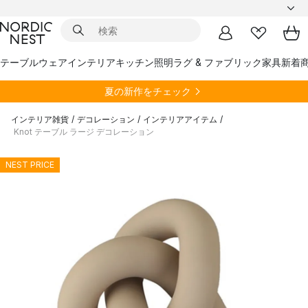
テーブルウェア
インテリア
キッチン
照明
ラグ & ファブリック
家具
新着
夏の新作をチェック
インテリア雑貨
/
デコレーション
/
インテリアアイテム
/
Knot テーブル ラージ デコレーション
NEST PRICE