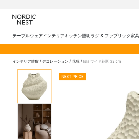
テーブルウェア
インテリア
キッチン
照明
ラグ & ファブリック
家
インテリア雑貨
/
デコレーション
/
花瓶
/
Isla ワイド花瓶 32 cm
NEST PRICE