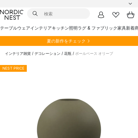
テーブルウェア
インテリア
キッチン
照明
ラグ & ファブリック
家具
新着
夏の新作をチェック
インテリア雑貨
/
デコレーション
/
花瓶
/
ボールベース オリーブ
NEST PRICE