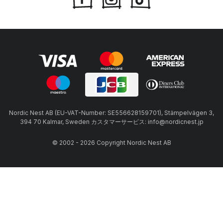
Nordic Nest AB (EU-VAT-Number: SE556628159701), Stämpelvägen 3,
394 70 Kalmar, Sweden カスタマーサービス: info@nordicnest.jp
© 2002 - 2026 Copyright Nordic Nest AB