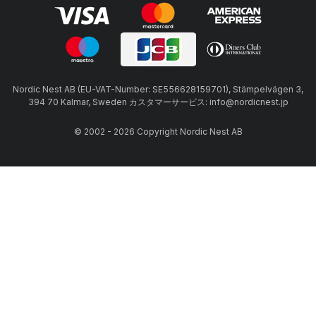
Nordic Nest AB (EU-VAT-Number: SE556628159701), Stämpelvägen 3,
394 70 Kalmar, Sweden カスタマーサービス: info@nordicnest.jp
© 2002 - 2026 Copyright Nordic Nest AB