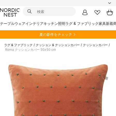
テーブルウェア
インテリア
キッチン
照明
ラグ & ファブリック
家具
新着
夏の新作をチェック
ラグ & ファブリック
/
クッション & クッションカバー
/
クッションカバー
/
Roma クッションカバー 50x50 cm