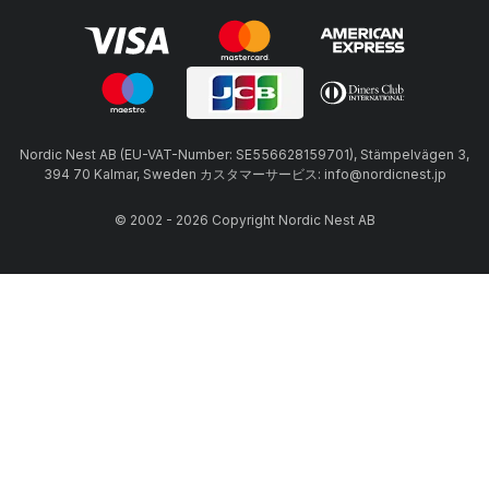
Nordic Nest AB (EU-VAT-Number: SE556628159701), Stämpelvägen 3,
394 70 Kalmar, Sweden カスタマーサービス: info@nordicnest.jp
© 2002 - 2026 Copyright Nordic Nest AB