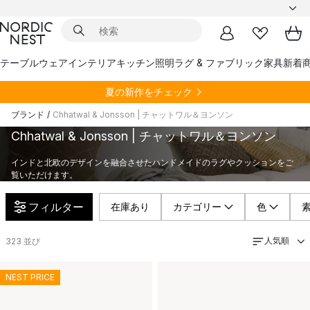
テーブルウェア
インテリア
キッチン
照明
ラグ & ファブリック
家具
新着
夏の新作をチェック
ブランド
/
Chhatwal & Jonsson | チャットワル＆ヨンソン
Chhatwal & Jonsson | チャットワル＆ヨンソン
インドと北欧のデザインを融合させたハンドメイドのラグやクッションをご
覧いただけます。
フィルター
在庫あり
カテゴリー
色
人気順
323
並び
NEST PRICE