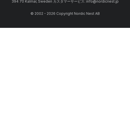
394 70 Kalmar, Sweden カスタマーサービス: info@nordicnest.jp
© 2002 - 2026 Copyright Nordic Nest AB