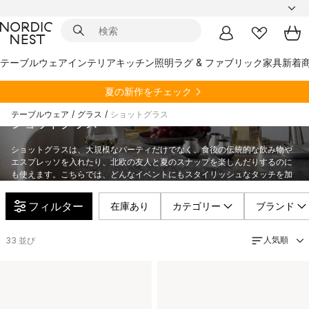
テーブルウェア
インテリア
キッチン
照明
ラグ & ファブリック
家具
新着
夏の新作をチェック
テーブルウェア
/
グラス
/
ショットグラス
ショットグラス
ショットグラスは、大規模なパーティだけでなく、食後の伝統的な飲み物や
エスプレッソを入れたり、北欧の友人と夏のスナップを楽しんだりするのに
も使えます。こちらでは、どんなイベントにもスタイリッシュなタッチを加
えるデザイナーズショットグラスをご購入いただけます。
フィルター
在庫あり
カテゴリー
ブランド
人気順
33
並び