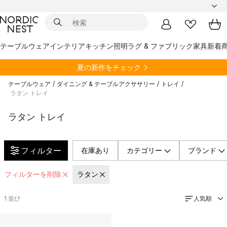
テーブルウェア
インテリア
キッチン
照明
ラグ & ファブリック
家具
新着
夏の新作をチェック
テーブルウェア
/
ダイニング & テーブルアクササリー
/
トレイ
/
ラタン トレイ
ラタン トレイ
フィルター
在庫あり
カテゴリー
ブランド
フィルターを削除
ラタン
人気順
1
並び