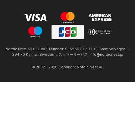
Nordic Nest AB (EU-VAT-Number: SE556628159701), Stämpelvägen 3,
394 70 Kalmar, Sweden カスタマーサービス: info@nordicnest.jp
© 2002 - 2026 Copyright Nordic Nest AB