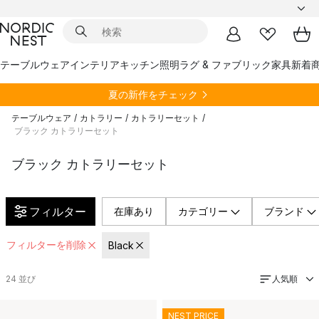
テーブルウェア
インテリア
キッチン
照明
ラグ & ファブリック
家具
新着
夏の新作をチェック
テーブルウェア
/
カトラリー
/
カトラリーセット
/
ブラック カトラリーセット
ブラック カトラリーセット
フィルター
在庫あり
カテゴリー
ブランド
フィルターを削除
Black
人気順
24
並び
NEST PRICE