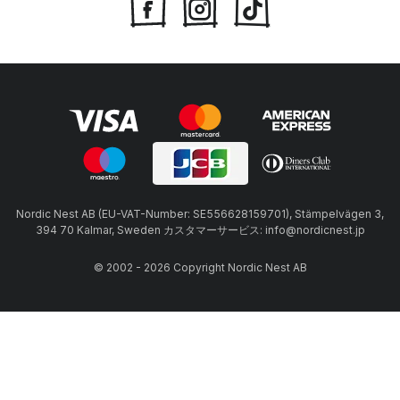
Nordic Nest AB (EU-VAT-Number: SE556628159701), Stämpelvägen 3,
394 70 Kalmar, Sweden カスタマーサービス: info@nordicnest.jp
© 2002 - 2026 Copyright Nordic Nest AB