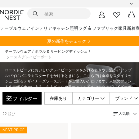
テーブルウェア
インテリア
キッチン
照明
ラグ & ファブリック
家具
新着
夏の新作をチェック
テーブルウェア
/
ボウル & サービングディッシュ
/
ソース & グレイビーボート
ソース & グレイビーボート
ローストビーフにおいしいグレイビーソースをかけるときや、温かいアップ
ルパイにバニラカスタードをかけるときにも。こちらでは食卓をスタイリッ
シュに彩るデザイナーズソースボートをご購入いただけます。人気のブラン
ドやデザイナーによる、さまざまなカラーとスタイルの大小のグレイビーボ
ートからお選びいただけます。
フィルター
在庫あり
カテゴリー
ブランド
人気順
22
並び
NEST PRICE