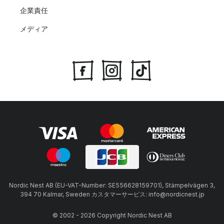
企業責任
メディア
Nordic Nest AB (EU-VAT-Number: SE556628159701), Stämpelvägen 3,
394 70 Kalmar, Sweden カスタマーサービス: info@nordicnest.jp
© 2002 - 2026 Copyright Nordic Nest AB