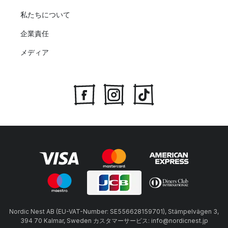
私たちについて
企業責任
メディア
Nordic Nest AB (EU-VAT-Number: SE556628159701), Stämpelvägen 3,
394 70 Kalmar, Sweden カスタマーサービス: info@nordicnest.jp