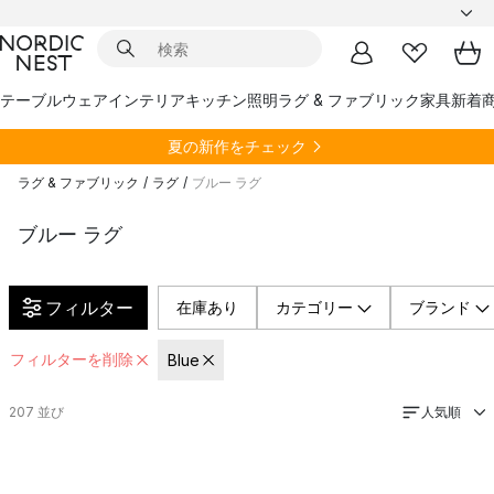
テーブルウェア
インテリア
キッチン
照明
ラグ & ファブリック
家具
新着
夏の新作をチェック
ラグ & ファブリック
/
ラグ
/
ブルー ラグ
ブルー ラグ
フィルター
在庫あり
カテゴリー
ブランド
フィルターを削除
Blue
人気順
207
並び