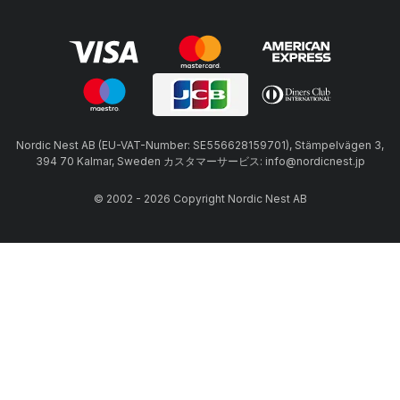
Nordic Nest AB (EU-VAT-Number: SE556628159701), Stämpelvägen 3,
394 70 Kalmar, Sweden カスタマーサービス: info@nordicnest.jp
© 2002 - 2026 Copyright Nordic Nest AB