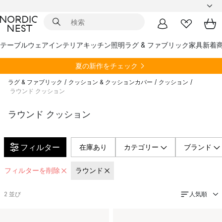
テーブルウェア
インテリア
キッチン
照明
ラグ & ファブリック
家具
新着
夏の新作をチェック
ラグ & ファブリック
/
クッション & クッションカバー
/
クッション
/
ラウンド クッション
ラウンド クッション
フィルター
在庫あり
カテゴリー
ブランド
フィルターを削除
ラウンド
人気順
2
並び