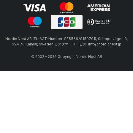
Nordic Nest AB (EU-VAT-Number: SE556628159701), Stämpelvägen 3,
394 70 Kalmar, Sweden カスタマーサービス: info@nordicnest.jp
© 2002 - 2026 Copyright Nordic Nest AB