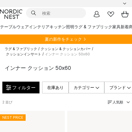
テーブルウェア
インテリア
キッチン
照明
ラグ & ファブリック
家具
新着
夏の新作をチェック
ラグ & ファブリック
/
クッション & クッションカバー
/
クッションインサート
/
インナー クッション 50x60
インナー クッション 50x60
フィルター
在庫あり
カテゴリー
ブランド
人気順
2
並び
NEST PRICE