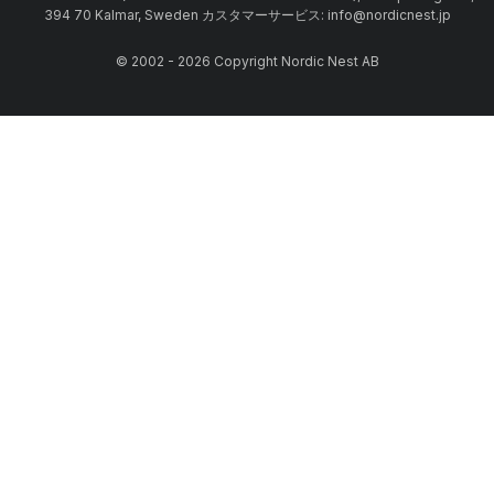
394 70 Kalmar, Sweden カスタマーサービス: info@nordicnest.jp
© 2002 - 2026 Copyright Nordic Nest AB