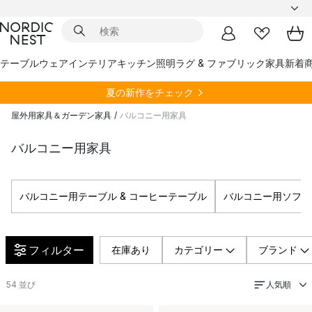
テーブルウェア
インテリア
キッチン
照明
ラグ & ファブリック
家具
新着
夏の新作をチェック
屋外用家具＆ガーデン家具
/
バルコニー用家具
バルコニー用家具
バルコニー用テーブル & コーヒーテーブル
バルコニー用ソファ
フィルター
在庫あり
カテゴリー
ブランド
人気順
54
並び