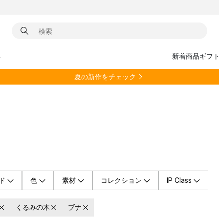
具
新着商品
ギフ
夏の新作をチェック
ド
色
素材
コレクション
IP Class
くるみの木
ブナ