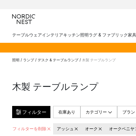
テーブルウェア
インテリア
キッチン
照明
ラグ & ファブリック
家
照明
/
ランプ
/
デスク & テーブルランプ
/
木製 テーブルランプ
木製 テーブルランプ
フィルター
在庫あり
カテゴリー
ブラン
フィルターを削除
アッシュ
オーク
オークベニヤ