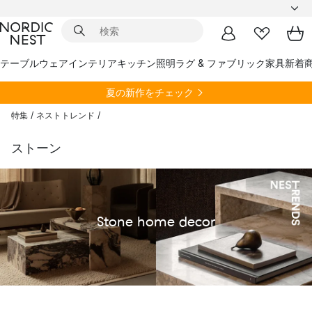
テーブルウェア
インテリア
キッチン
照明
ラグ & ファブリック
家具
新着
夏の新作をチェック
特集
/
ネストトレンド
/
ストーン
Stone home decor