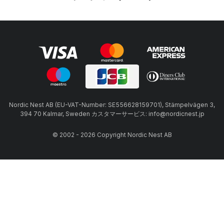
Nordic Nest AB (EU-VAT-Number: SE556628159701), Stämpelvägen 3,
394 70 Kalmar, Sweden カスタマーサービス: info@nordicnest.jp
© 2002 - 2026 Copyright Nordic Nest AB