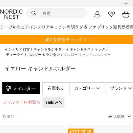
テーブルウェア
インテリア
キッチン
照明
ラグ & ファブリック
家具
新着
夏の新作をチェック
インテリア雑貨
/
キャンドルホルダー & キャンドルスティック
/
ティーライトホルダー & ランタン
/
イエロー キャンドルホルダー
イエロー キャンドルホルダー
フィルター
在庫あり
カテゴリー
ブランド
フィルターを削除
Yellow
人気順
15
並び
NEST PRICE