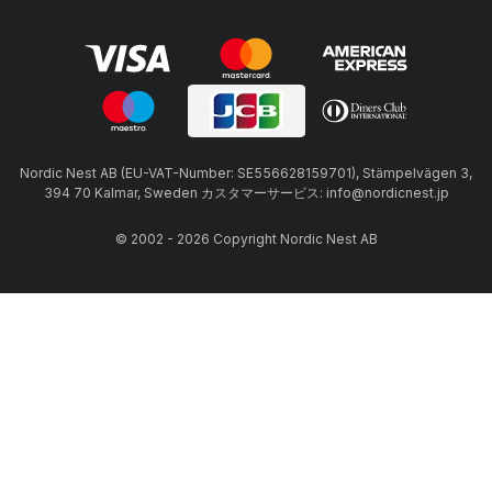
Nordic Nest AB (EU-VAT-Number: SE556628159701), Stämpelvägen 3,
394 70 Kalmar, Sweden カスタマーサービス: info@nordicnest.jp
© 2002 - 2026 Copyright Nordic Nest AB