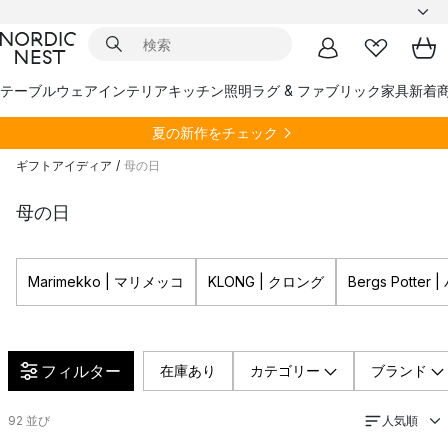
テーブルウェア
インテリア
キッチン
照明
ラグ & ファブリック
家具
新着
夏の新作をチェック
ギフトアイディア
/
母の日
母の日
Marimekko | マリメッコ
KLONG | クロング
Bergs Potte
フィルター
在庫あり
カテゴリー
ブランド
人気順
92
並び