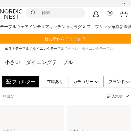
テーブルウェア
インテリア
キッチン
照明
ラグ & ファブリック
家具
新着
夏の新作をチェック
家具
/
テーブル
/
ダイニングテーブル
/
小さい ダイニングテーブル
小さい ダイニングテーブル
フィルター
在庫あり
カテゴリー
ブランド
人気順
10
並び