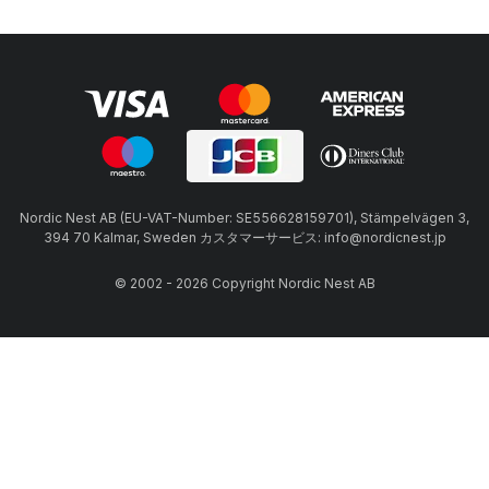
Nordic Nest AB (EU-VAT-Number: SE556628159701), Stämpelvägen 3,
394 70 Kalmar, Sweden カスタマーサービス: info@nordicnest.jp
© 2002 - 2026 Copyright Nordic Nest AB