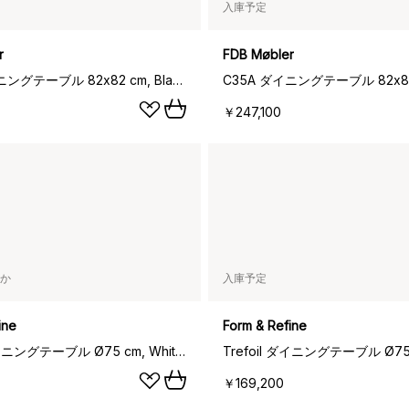
入庫予定
r
FDB Møbler
C35A ダイニングテーブル 82x82 cm, Black linoleum–oak natural water-based lacquer
￥247,100
か
入庫予定
ine
Form & Refine
Trefoil ダイニングテーブル Ø75 cm, White oak
￥169,200