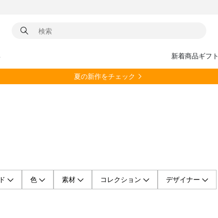
具
新着商品
ギフ
夏の新作をチェック
ド
色
素材
コレクション
デザイナー