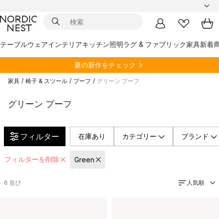
テーブルウェア
インテリア
キッチン
照明
ラグ & ファブリック
家具
新着
夏の新作をチェック
家具
/
椅子 & スツール
/
プーフ
/
グリーン プーフ
グリーン プーフ
フィルター
在庫あり
カテゴリー
ブランド
フィルターを削除
Green
人気順
6
並び