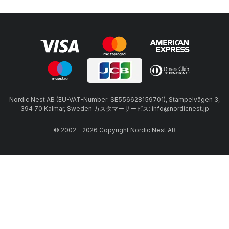
Nordic Nest AB (EU-VAT-Number: SE556628159701), Stämpelvägen 3,
394 70 Kalmar, Sweden カスタマーサービス: info@nordicnest.jp
© 2002 - 2026 Copyright Nordic Nest AB