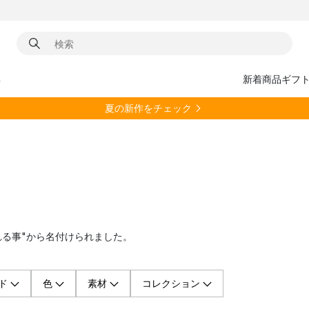
具
新着商品
ギフ
夏の新作をチェック
"気づかれる事"から名付けられました。
ド
色
素材
コレクション