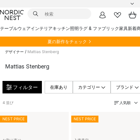
テーブルウェア
インテリア
キッチン
照明
ラグ & ファブリック
家具
新着
夏の新作をチェック
デザイナー
/
Mattias Stenberg
Mattias Stenberg
フィルター
在庫あり
カテゴリー
ブランド
人気順
4
並び
NEST PRICE
NEST PRICE