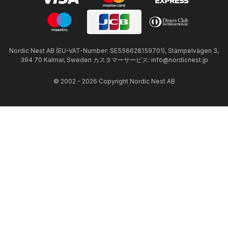
Nordic Nest AB (EU-VAT-Number: SE556628159701), Stämpelvägen 3,
394 70 Kalmar, Sweden カスタマーサービス: info@nordicnest.jp
© 2002 - 2026 Copyright Nordic Nest AB