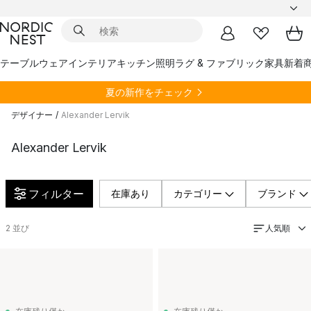
テーブルウェア
インテリア
キッチン
照明
ラグ & ファブリック
家具
新着
夏の新作をチェック
デザイナー
/
Alexander Lervik
Alexander Lervik
フィルター
在庫あり
カテゴリー
ブランド
人気順
2
並び