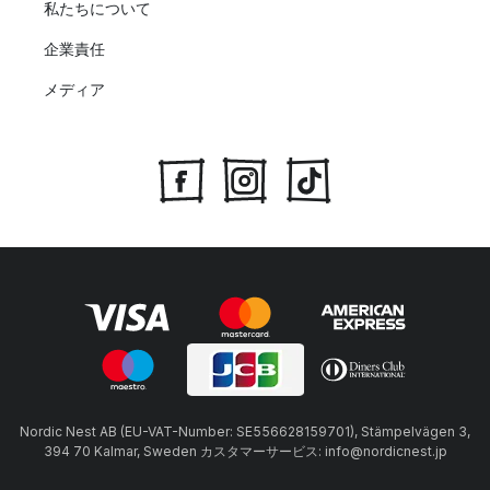
私たちについて
企業責任
メディア
Nordic Nest AB (EU-VAT-Number: SE556628159701), Stämpelvägen 3,
394 70 Kalmar, Sweden カスタマーサービス: info@nordicnest.jp