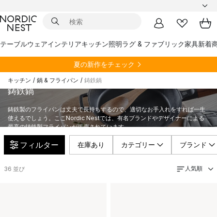
テーブルウェア
インテリア
キッチン
照明
ラグ & ファブリック
家具
新着
夏の新作をチェック
キッチン
/
鍋 & フライパン
/
鋳鉄鍋
鋳鉄鍋
鋳鉄製のフライパンは丈夫で長持ちするので、適切なお手入れをすれば一生
使えるでしょう。ここNordic Nestでは、有名ブランドやデザイナーによる
最高の鋳鉄製フライパンが販売されています。
フィルター
在庫あり
カテゴリー
ブランド
人気順
36
並び