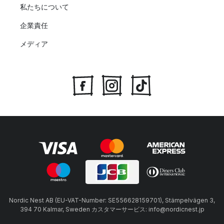
私たちについて
企業責任
メディア
Nordic Nest AB (EU-VAT-Number: SE556628159701), Stämpelvägen 3,
394 70 Kalmar, Sweden カスタマーサービス: info@nordicnest.jp