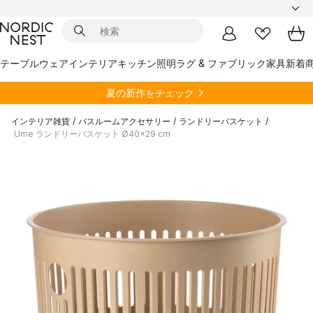
テーブルウェア
インテリア
キッチン
照明
ラグ & ファブリック
家具
新着
夏の新作をチェック
インテリア雑貨
/
バスルームアクセサリー
/
ランドリーバスケット
/
Ume ランドリーバスケット Ø40x29 cm