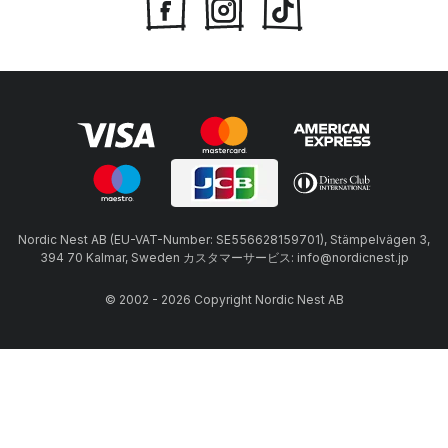
Nordic Nest AB (EU-VAT-Number: SE556628159701), Stämpelvägen 3,
394 70 Kalmar, Sweden カスタマーサービス: info@nordicnest.jp
© 2002 - 2026 Copyright Nordic Nest AB