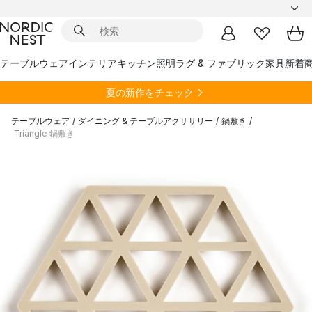
テーブルウェア
インテリア
キッチン
照明
ラグ & ファブリック
家具
新着
夏の新作をチェック
テーブルウェア
/
ダイニング & テーブルアクササリー
/
鍋敷き
/
Triangle 鍋敷き