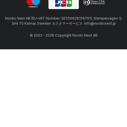
Nordic Nest AB (EU-VAT-Number: SE556628159701), Stämpelvägen 3,
394 70 Kalmar, Sweden カスタマーサービス: info@nordicnest.jp
© 2002 - 2026 Copyright Nordic Nest AB