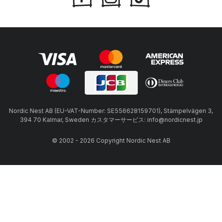
Nordic Nest AB (EU-VAT-Number: SE556628159701), Stämpelvägen 3,
394 70 Kalmar, Sweden カスタマーサービス: info@nordicnest.jp
© 2002 - 2026 Copyright Nordic Nest AB