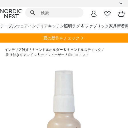
テーブルウェア
インテリア
キッチン
照明
ラグ & ファブリック
家具
新着
夏の新作をチェック
インテリア雑貨
/
キャンドルホルダー & キャンドルスティック
/
香り付きキャンドル & ディフューザー
/
Sleep ミスト