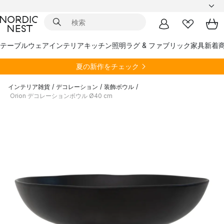
テーブルウェア
インテリア
キッチン
照明
ラグ & ファブリック
家具
新着
夏の新作をチェック
インテリア雑貨
/
デコレーション
/
装飾ボウル
/
Orion デコレーションボウル Ø40 cm