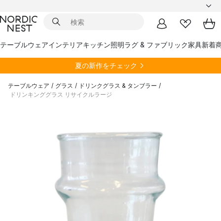
テーブルウェア
インテリア
キッチン
照明
ラグ & ファブリック
家具
新着
夏の新作をチェック
テーブルウェア
/
グラス
/
ドリンクグラス & タンブラー
/
ドリンキンググラス リサイクルラージ