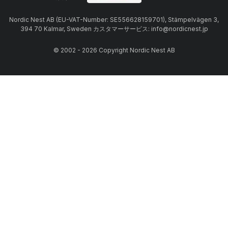
Nordic Nest AB (EU-VAT-Number: SE556628159701), Stämpelvägen 3,
394 70 Kalmar, Sweden カスタマーサービス: info@nordicnest.jp
© 2002 - 2026 Copyright Nordic Nest AB