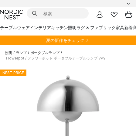
テーブルウェア
インテリア
キッチン
照明
ラグ & ファブリック
家具
新着
夏の新作をチェック
照明
/
ランプ
/
ポータブルランプ
/
Flowerpot / フラワーポット ポータブルテーブルランプ VP9
NEST PRICE