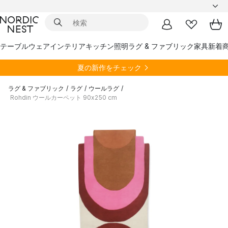
テーブルウェア
インテリア
キッチン
照明
ラグ & ファブリック
家具
新着
夏の新作をチェック
ラグ & ファブリック
/
ラグ
/
ウールラグ
/
Rohdin ウールカーペット 90x250 cm