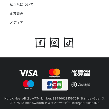
私たちについて
企業責任
メディア
Nordic Nest AB (EU-VAT-Number: SE556628159701), Stämpelvägen 3,
394 70 Kalmar, Sweden カスタマーサービス: info@nordicnest.jp