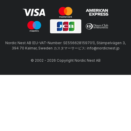
Nordic Nest AB (EU-VAT-Number: SE556628159701), Stämpelvägen 3,
394 70 Kalmar, Sweden カスタマーサービス: info@nordicnest.jp
© 2002 - 2026 Copyright Nordic Nest AB