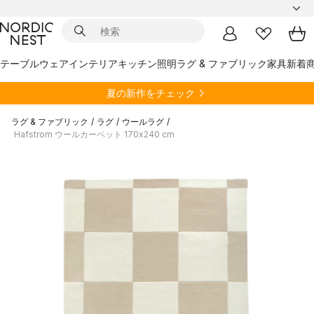
テーブルウェア
インテリア
キッチン
照明
ラグ & ファブリック
家具
新着
夏の新作をチェック
ラグ & ファブリック
/
ラグ
/
ウールラグ
/
Hafstrom ウールカーペット 170x240 cm