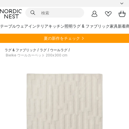
テーブルウェア
インテリア
キッチン
照明
ラグ & ファブリック
家具
新着
夏の新作をチェック
ラグ & ファブリック
/
ラグ
/
ウールラグ
/
Bielke ウールカーペット 200x300 cm