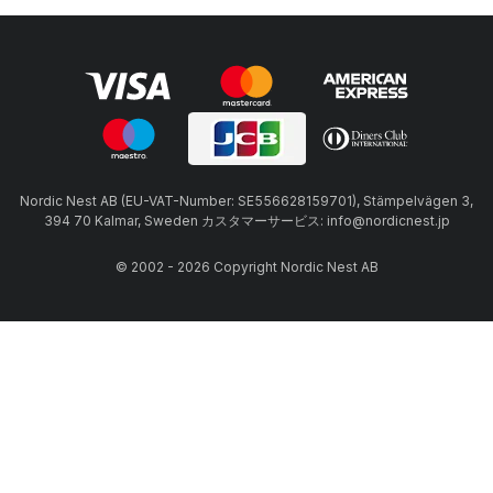
Nordic Nest AB (EU-VAT-Number: SE556628159701), Stämpelvägen 3,
394 70 Kalmar, Sweden カスタマーサービス: info@nordicnest.jp
© 2002 - 2026 Copyright Nordic Nest AB