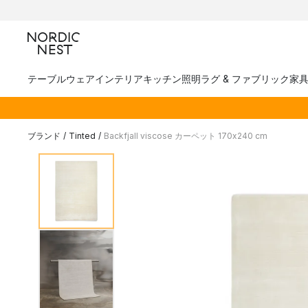
テーブルウェア
インテリア
キッチン
照明
ラグ & ファブリック
家
ブランド
/
Tinted
/
Backfjall viscose カーペット 170x240 cm